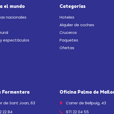
a el mundo
Categorías
as nacionales
Hoteles
Alquiler de coches
rural
Cruceros
 y espectáculos
Paquetes
Ofertas
a Formentera
Oficina Palma de Mallo
r de Sant Joan, 63
Carrer de Bellpuig, 43
place
2 22 84
971 22 04 55
call