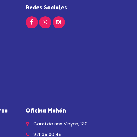
Redes Sociales
rca
Oficina Mahón
Camí de ses Vinyes, 130
place
971 35 00 45
call