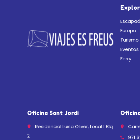
Explor
Escapad
Europa
Turismo 
Eventos
Ferry
Oficina Sant Jordi
Oficin
Residencial Luisa Oliver, Local 1 Blq
Carre
place
place
2
971 3
call