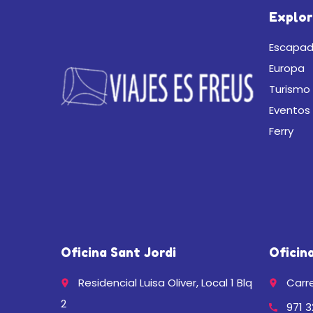
Explor
Escapad
Europa
Turismo 
Eventos
Ferry
Oficina Sant Jordi
Oficin
Residencial Luisa Oliver, Local 1 Blq
Carre
place
place
2
971 3
call