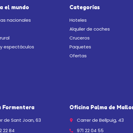
a el mundo
Categorías
as nacionales
Hoteles
Alquiler de coches
rural
Cruceros
 y espectáculos
Paquetes
Ofertas
a Formentera
Oficina Palma de Mallo
r de Sant Joan, 63
Carrer de Bellpuig, 43
place
2 22 84
971 22 04 55
call