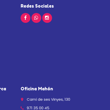
Redes Sociales
rca
Oficina Mahón
Camí de ses Vinyes, 130
place
971 35 00 45
call