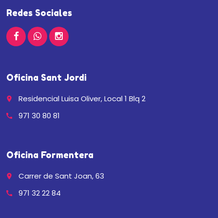
Redes Sociales
Oficina Sant Jordi
Residencial Luisa Oliver, Local 1 Blq 2
place
971 30 80 81
call
Oficina Formentera
Carrer de Sant Joan, 63
place
971 32 22 84
call