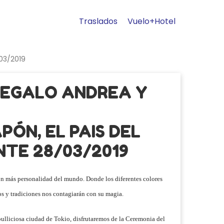
Traslados
Vuelo+Hotel
03/2019
REGALO ANDREA Y
PÓN, EL PAIS DEL
NTE 28/03/2019
con más personalidad del mundo. Donde los diferentes colores
ios y tradiciones nos contagiarán con su magia.
bulliciosa ciudad de Tokio, disfrutaremos de la Ceremonia del