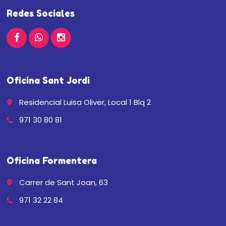
Redes Sociales
Oficina Sant Jordi
Residencial Luisa Oliver, Local 1 Blq 2
place
971 30 80 81
call
Oficina Formentera
Carrer de Sant Joan, 63
place
971 32 22 84
call