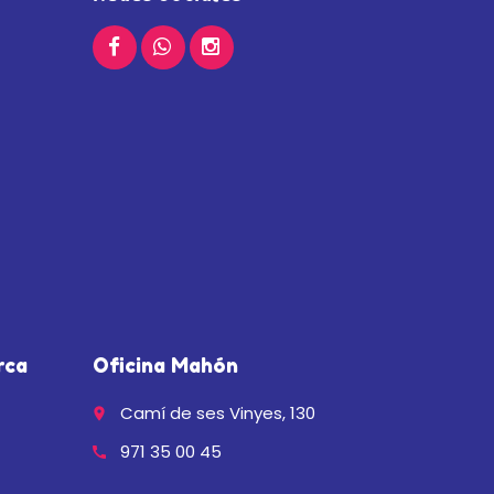
rca
Oficina Mahón
Camí de ses Vinyes, 130
place
971 35 00 45
call