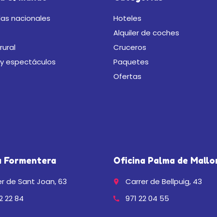
as nacionales
Hoteles
Alquiler de coches
rural
Cruceros
 y espectáculos
Paquetes
Ofertas
a Formentera
Oficina Palma de Mallo
r de Sant Joan, 63
Carrer de Bellpuig, 43
place
2 22 84
971 22 04 55
call