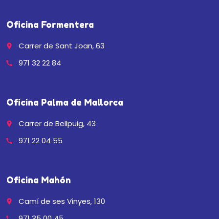
Oficina Formentera
Carrer de Sant Joan, 63
place
971 32 22 84
call
Oficina Palma de Mallorca
Carrer de Bellpuig, 43
place
971 22 04 55
call
Oficina Mahón
Camí de ses Vinyes, 130
place
971 35 00 45
call