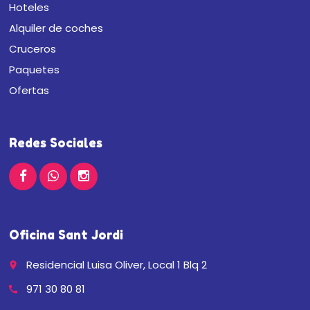
Hoteles
Alquiler de coches
Cruceros
Paquetes
Ofertas
Redes Sociales
Oficina Sant Jordi
Residencial Luisa Oliver, Local 1 Blq 2
place
971 30 80 81
call