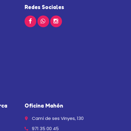
Redes Sociales
rca
Oficina Mahón
Camí de ses Vinyes, 130
place
971 35 00 45
call