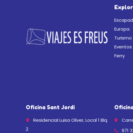
Explor
Escapad
Europa
Turismo 
Eventos
Ferry
Oficina Sant Jordi
Oficin
Residencial Luisa Oliver, Local 1 Blq
Carre
place
place
2
971 3
call