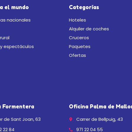
a el mundo
Categorías
as nacionales
Hoteles
Alquiler de coches
rural
Cruceros
 y espectáculos
Paquetes
Ofertas
a Formentera
Oficina Palma de Mallo
r de Sant Joan, 63
Carrer de Bellpuig, 43
place
2 22 84
971 22 04 55
call