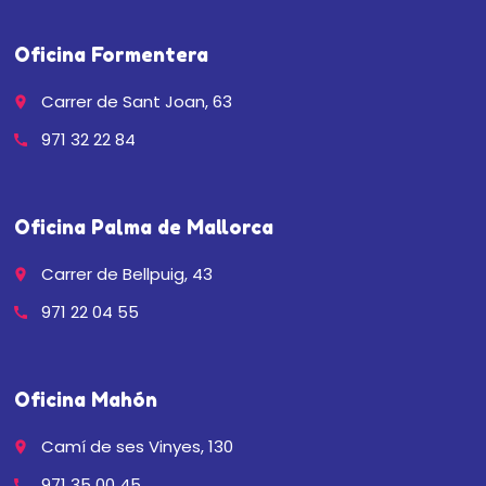
Oficina Formentera
Carrer de Sant Joan, 63
place
971 32 22 84
call
Oficina Palma de Mallorca
Carrer de Bellpuig, 43
place
971 22 04 55
call
Oficina Mahón
Camí de ses Vinyes, 130
place
971 35 00 45
call