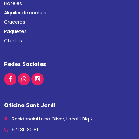
Hoteles
Alquiler de coches
Cruceros
Paquetes
Ofertas
Redes Sociales
Oficina Sant Jordi
Residencial Luisa Oliver, Local 1 Blq 2
place
971 30 80 81
call