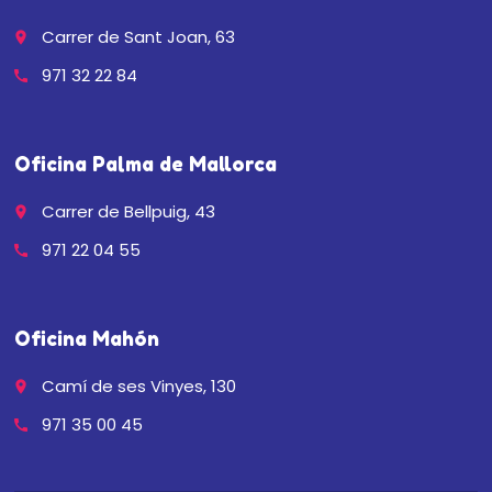
Carrer de Sant Joan, 63
place
971 32 22 84
call
Oficina Palma de Mallorca
Carrer de Bellpuig, 43
place
971 22 04 55
call
Oficina Mahón
Camí de ses Vinyes, 130
place
971 35 00 45
call