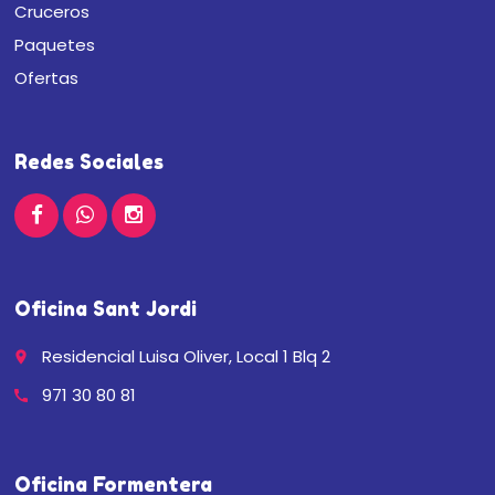
Cruceros
Paquetes
Ofertas
Redes Sociales
Oficina Sant Jordi
Residencial Luisa Oliver, Local 1 Blq 2
place
971 30 80 81
call
Oficina Formentera