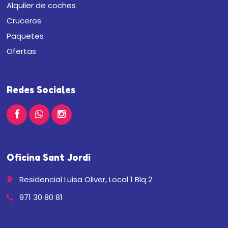
Alquiler de coches
Cruceros
Paquetes
Ofertas
Redes Sociales
Oficina Sant Jordi
Residencial Luisa Oliver, Local 1 Blq 2
place
971 30 80 81
call