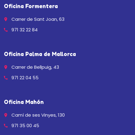
Oficina Formentera
Carrer de Sant Joan, 63
place
971 32 22 84
call
Oficina Palma de Mallorca
Carrer de Bellpuig, 43
place
971 22 04 55
call
Oficina Mahón
Camí de ses Vinyes, 130
place
971 35 00 45
call