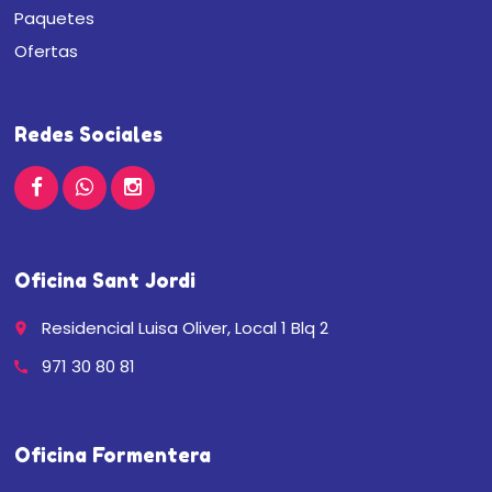
Paquetes
Ofertas
Redes Sociales
Oficina Sant Jordi
Residencial Luisa Oliver, Local 1 Blq 2
place
971 30 80 81
call
Oficina Formentera