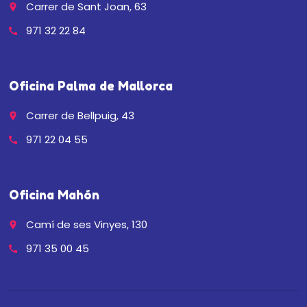
Carrer de Sant Joan, 63
place
971 32 22 84
call
Oficina Palma de Mallorca
Carrer de Bellpuig, 43
place
971 22 04 55
call
Oficina Mahón
Camí de ses Vinyes, 130
place
971 35 00 45
call