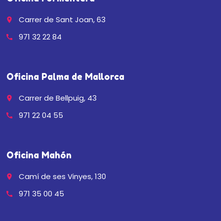
Carrer de Sant Joan, 63
place
971 32 22 84
call
Oficina Palma de Mallorca
Carrer de Bellpuig, 43
place
971 22 04 55
call
Oficina Mahón
Camí de ses Vinyes, 130
place
971 35 00 45
call