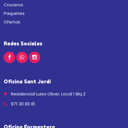
Cruceros
Paquetes
Ofertas
Redes Sociales
Oficina Sant Jordi
Residencial Luisa Oliver, Local 1 Blq 2
place
971 30 80 81
call
Oficina Formentera