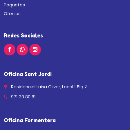
Paquetes
Ofertas
Redes Sociales
Oficina Sant Jordi
Residencial Luisa Oliver, Local 1 Blq 2
place
971 30 80 81
call
Oficina Formentera