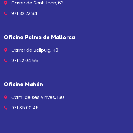
Carrer de Sant Joan, 63
place
971 32 22 84
call
Oficina Palma de Mallorca
Carrer de Bellpuig, 43
place
971 22 04 55
call
Oficina Mahón
Camí de ses Vinyes, 130
place
971 35 00 45
call