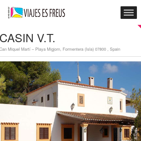
NEW
CASIN V.T.
Can Miquel Martí – Playa Migjorn, Formentera (Isla) 07800 , Spain