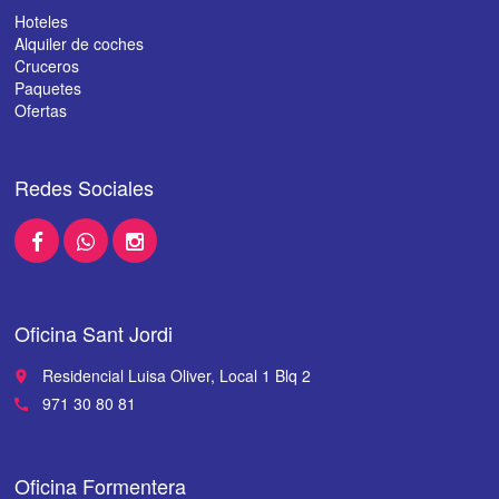
Hoteles
Alquiler de coches
Cruceros
Paquetes
Ofertas
Redes Sociales
Oficina Sant Jordi
Residencial Luisa Oliver, Local 1 Blq 2
place
971 30 80 81
call
Oficina Formentera