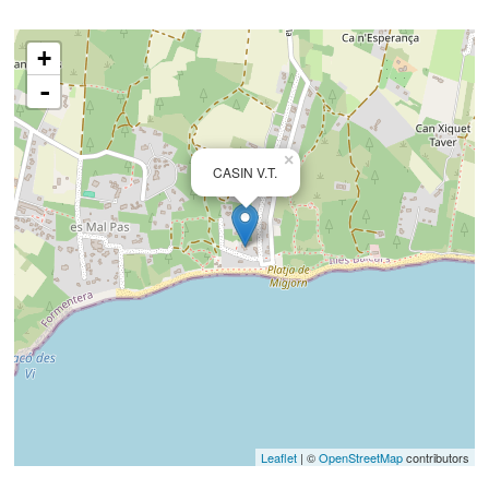
+
-
×
CASIN V.T.
Leaflet
| ©
OpenStreetMap
contributors