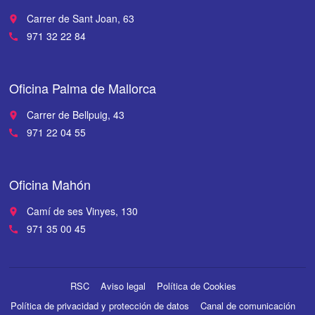
Carrer de Sant Joan, 63
place
971 32 22 84
call
Oficina Palma de Mallorca
Carrer de Bellpuig, 43
place
971 22 04 55
call
Oficina Mahón
Camí de ses Vinyes, 130
place
971 35 00 45
call
RSC
Aviso legal
Política de Cookies
Política de privacidad y protección de datos
Canal de comunicación