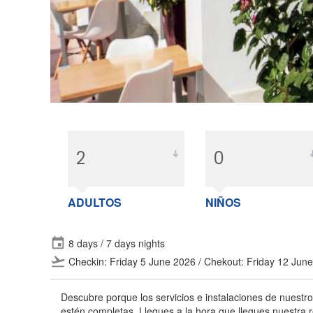
ADULTOS
NIÑOS
event
8 days / 7 days nights
flight_takeoff
Checkin: Friday 5 June 2026 / Chekout: Friday 12 Jun
Descubre porque los servicios e instalaciones de nuestr
estén completas. Llegues a la hora que llegues nuestra re