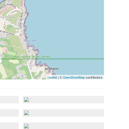
Leaflet
| ©
OpenStreetMap
contributors