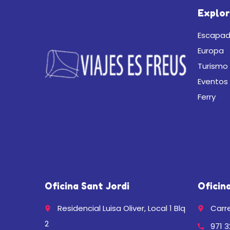
Explor
Escapad
Europa
Turismo 
Eventos
Ferry
Oficina Sant Jordi
Oficin
Residencial Luisa Oliver, Local 1 Blq
Carre
place
place
2
971 3
call