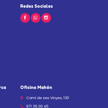
Redes Sociales
rca
Oficina Mahón
Camí de ses Vinyes, 130
place
971 35 00 45
call