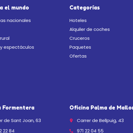
a el mundo
Categorías
as nacionales
Hoteles
Alquiler de coches
rural
Cruceros
 y espectáculos
Paquetes
Ofertas
a Formentera
Oficina Palma de Mallo
r de Sant Joan, 63
Carrer de Bellpuig, 43
place
2 22 84
971 22 04 55
call