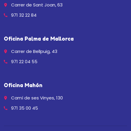
Carrer de Sant Joan, 63
place
971 32 22 84
call
Oficina Palma de Mallorca
Carrer de Bellpuig, 43
place
971 22 04 55
call
Oficina Mahón
Camí de ses Vinyes, 130
place
971 35 00 45
call