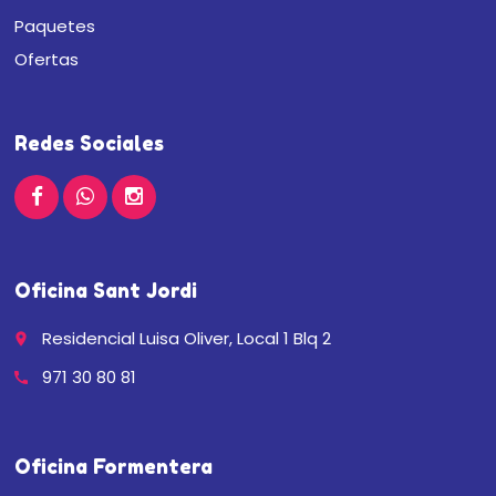
Paquetes
Ofertas
Redes Sociales
Oficina Sant Jordi
Residencial Luisa Oliver, Local 1 Blq 2
place
971 30 80 81
call
Oficina Formentera