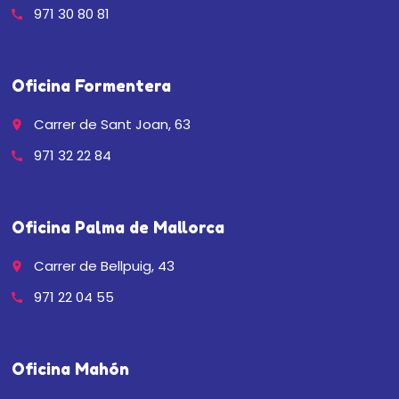
971 30 80 81
call
Oficina Formentera
Carrer de Sant Joan, 63
place
971 32 22 84
call
Oficina Palma de Mallorca
Carrer de Bellpuig, 43
place
971 22 04 55
call
Oficina Mahón