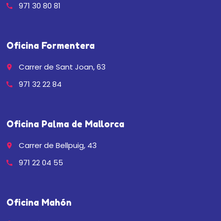
971 30 80 81
call
Oficina Formentera
Carrer de Sant Joan, 63
place
971 32 22 84
call
Oficina Palma de Mallorca
Carrer de Bellpuig, 43
place
971 22 04 55
call
Oficina Mahón