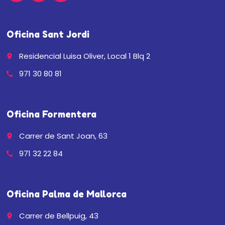
Oficina Sant Jordi
Residencial Luisa Oliver, Local 1 Blq 2
place
971 30 80 81
call
Oficina Formentera
Carrer de Sant Joan, 63
place
971 32 22 84
call
Oficina Palma de Mallorca
Carrer de Bellpuig, 43
place