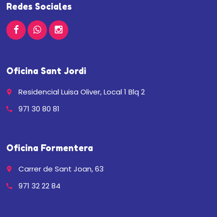
Redes Sociales
Oficina Sant Jordi
Residencial Luisa Oliver, Local 1 Blq 2
place
971 30 80 81
call
Oficina Formentera
Carrer de Sant Joan, 63
place
971 32 22 84
call