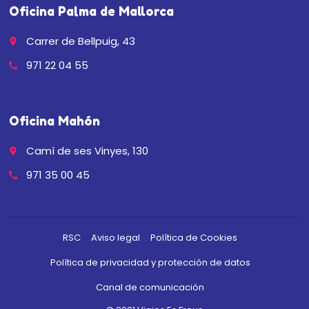
Oficina Palma de Mallorca
Carrer de Bellpuig, 43
place
971 22 04 55
call
Oficina Mahón
Camí de ses Vinyes, 130
place
971 35 00 45
call
RSC
Aviso legal
Política de Cookies
Política de privacidad y protección de datos
Canal de comunicación